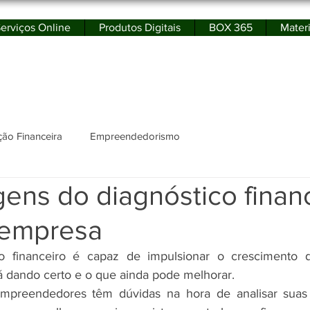
erviços Online
Produtos Digitais
BOX 365
Materi
rtal de Educação Financeira e Empreendedor
ão Financeira
Empreendedorismo
ens do diagnóstico finan
 empresa
 financeiro é capaz de impulsionar o crescimento d
 dando certo e o que ainda pode melhorar. 
mpreendedores têm dúvidas na hora de analisar suas 