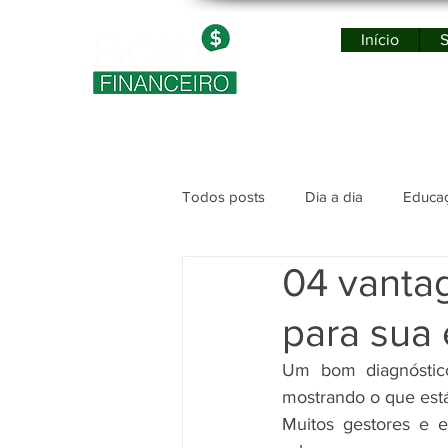
Início
S
Po
Todos posts
Dia a dia
Educaç
04 vantag
para sua
Um bom diagnóstico
mostrando o que está
Muitos gestores e e