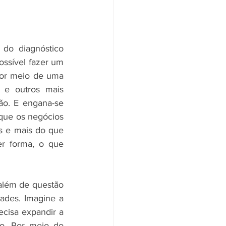
do diagnóstico 
ssível fazer um 
or meio de uma 
 e outros mais 
o. E engana-se 
ue os negócios 
 e mais do que 
r forma, o que 
além de questão 
ades. Imagine a 
cisa expandir a 
o. Por meio do 