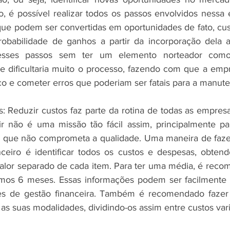
o, é possível realizar todos os passos envolvidos nessa 
que podem ser convertidas em oportunidades de fato, custo
obabilidade de ganhos a partir da incorporação dela a
 esses passos sem ter um elemento norteador como 
te dificultaria muito o processo, fazendo com que a empr
co e cometer erros que poderiam ser fatais para a manute
: Reduzir custos faz parte da rotina de todas as empresa
 não é uma missão tão fácil assim, principalmente pa
 que não comprometa a qualidade. Uma maneira de fazer 
ceiro é identificar todos os custos e despesas, obtend
 valor separado de cada item. Para ter uma média, é recom
imos 6 meses. Essas informações podem ser facilmente 
res de gestão financeira. Também é recomendado fazer
s suas modalidades, dividindo-os assim entre custos variá