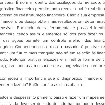
nanceira: É normal, dentro das oscilações do mercado, 
gnóstico financeiro permite tanto revelar qual é real sit
ocesso de reestruturação financeira. Caso a sua empresa 
nanceiro ou deseja obter mais resultados em determinada 
ensável. Por meio dessa ferramenta, é possível identif
nanceira, tendo assim elementos sólidos para fazer os d
 das ações permite um controle melhor das finança
egócio. Conhecendo os erros do passado, é possível red
antir um futuro mais tranquilo não só em relação às finan
o. Reforçar práticas eficazes é a melhor forma de cri
a, garantindo assim o sucesso e a longevidade da empre
onheceu a importância que o diagnóstico financeiro 
nder a fazê-lo? Então confira as dicas abaixo:
 custos e despesas: O primeiro passo é fazer um mapeame
esas. Nada deve ser deixado de lado na montagem desse 