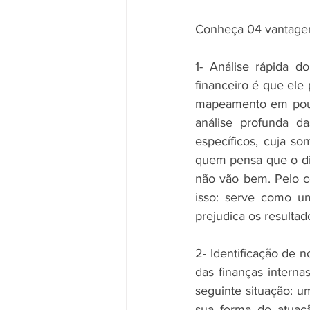
Conheça 04 vantagens
1- Análise rápida d
financeiro é que ele
mapeamento em pouco
análise profunda da
específicos, cuja s
quem pensa que o di
não vão bem. Pelo c
isso: serve como u
prejudica os resultad
2- Identificação de 
das finanças intern
seguinte situação: u
sua forma de atuaçã