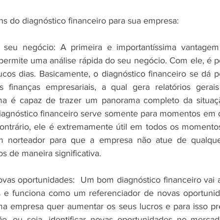
 do diagnóstico financeiro para sua empresa:
o seu negócio: A primeira e importantíssima vantagem 
 permite uma análise rápida do seu negócio. Com ele, é po
s dias. Basicamente, o diagnóstico financeiro se dá p
s finanças empresariais, a qual gera relatórios gerais
oma é capaz de trazer um panorama completo da situaçã
agnóstico financeiro serve somente para momentos em q
ontrário, ele é extremamente útil em todos os momentos
m norteador para que a empresa não atue de qualque
os de maneira significativa.
novas oportunidades:  Um bom diagnóstico financeiro vai 
as e funciona como um referenciador de novas oportunid
ma empresa quer aumentar os seus lucros e para isso pre
o, ou seja, identificar novas oportunidades no mercad