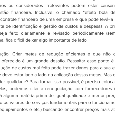
mos ou considerados irrelevantes podem estar causa
tão financeira. Inclusive, o chamado “efeito bola d
controle financeiro de uma empresa e que pode levá-la à 
ta de identificação e gestão de custos e despesas. A pri
eja feito diariamente e revisado periodicamente (sem
, fica difícil deixar algo importante de lado.
ução: Criar metas de redução eficientes e que não 
 oferecido é um grande desafio. Ressaltar esse ponto é 
ção de custos mal feita pode trazer danos para a sua e
e deve estar lado a lado na aplicação dessas metas. Mas c
r qualidade? Para tornar isso possível, é preciso coloca
elas, podemos citar a renegociação com fornecedores (
 há alguma matéria-prima de igual qualidade e menor pre
o os valores de serviços fundamentais para o funcionam
e equipamentos e etc.) buscando encontrar preços mais atr