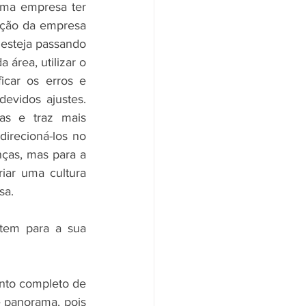
uma empresa ter 
uação da empresa 
esteja passando 
área, utilizar o 
icar os erros e 
evidos ajustes. 
s e traz mais 
irecioná-los no 
ças, mas para a 
ar uma cultura 
sa.
tem para a sua 
nto completo de 
panorama, pois 