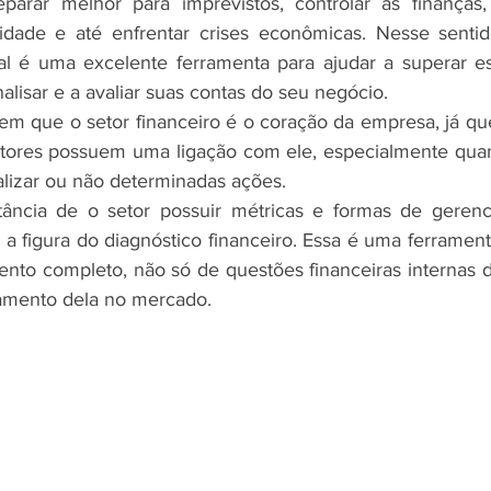
rar melhor para imprevistos, controlar as finanças, 
idade e até enfrentar crises econômicas. Nesse sentido
ial é uma excelente ferramenta para ajudar a superar e
nalisar e a avaliar suas contas do seu negócio.
em que o setor financeiro é o coração da empresa, já qu
etores possuem uma ligação com ele, especialmente quan
ealizar ou não determinadas ações.
tância de o setor possuir métricas e formas de gerenci
a figura do diagnóstico financeiro. Essa é uma ferramenta
to completo, não só de questões financeiras internas d
amento dela no mercado.