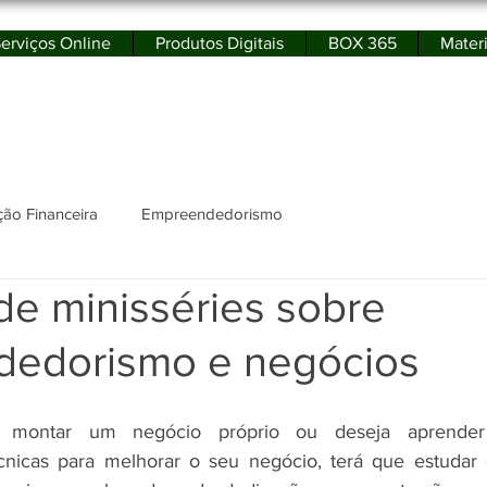
erviços Online
Produtos Digitais
BOX 365
Materi
rtal de Educação Financeira e Empreendedor
ão Financeira
Empreendedorismo
de minisséries sobre
edorismo e negócios
montar um negócio próprio ou deseja aprender a
nicas para melhorar o seu negócio, terá que estudar o