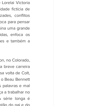
Lorelai Victoria 
ade fictícia de 
des, conflitos 
loca para pensar 
sina uma grande 
idas, enfoca os 
es e também a 
n, no Colorado, 
 breve carreira 
a volta de Colt, 
 o Beau Bennett 
s palavras e mal 
 a trabalhar no 
 série longa é 
tão do pai e do 