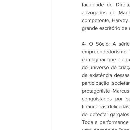
faculdade de Direi
advogados de Manh
competente, Harvey a
grande escritório de
4- O Sócio: A séri
empreendedorismo. V
é imaginar que ele c
do universo de cria
da existência dessas 
participação societ
protagonista Marcus
conquistados por s
financeiras delicada
de detectar gargalo
Toda a performance 