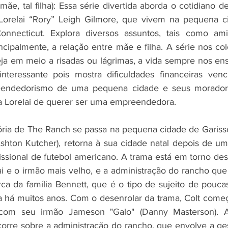
mãe, tal filha): Essa série divertida aborda o cotidiano de 
Lorelai “Rory” Leigh Gilmore, que vivem na pequena cid
nnecticut. Explora diversos assuntos, tais como amiza
ncipalmente, a relação entre mãe e filha. A série nos co
eja em meio a risadas ou lágrimas, a vida sempre nos en
interessante pois mostra dificuldades financeiras venc
eendedorismo de uma pequena cidade e seus morador
da Lorelai de querer ser uma empreendedora.
ória de The Ranch se passa na pequena cidade de Garisso
shton Kutcher), retorna à sua cidade natal depois de uma
ssional de futebol americano. A trama está em torno dess
i e o irmão mais velho, e a administração do rancho que
iarca da família Bennett, que é o tipo de sujeito de pouca
 há muitos anos. Com o desenrolar da trama, Colt começa
 com seu irmão Jameson "Galo" (Danny Masterson). A
scorre sobre a administração do rancho, que envolve a ges