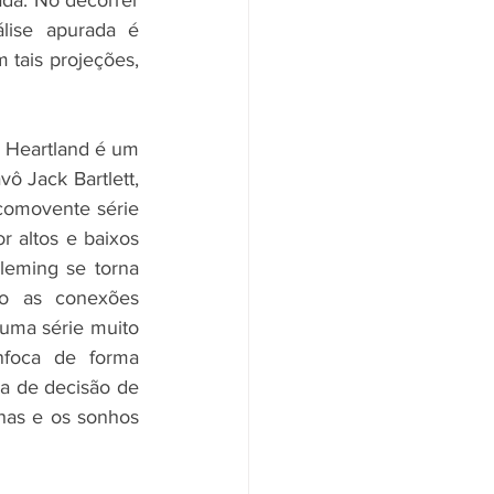
da. No decorrer 
ise apurada é 
tais projeções, 
 Heartland é um 
 Jack Bartlett, 
comovente série 
 altos e baixos 
leming se torna 
o as conexões 
uma série muito 
nfoca de forma 
 de decisão de 
has e os sonhos 