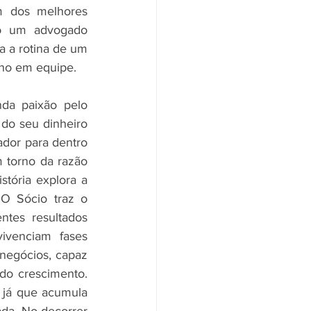
m dos melhores 
o um advogado 
 a rotina de um 
lho em equipe.
da paixão pelo 
o seu dinheiro 
dor para dentro 
 torno da razão 
stória explora a 
O Sócio traz o 
tes resultados 
venciam fases 
negócios, capaz 
o crescimento. 
já que acumula 