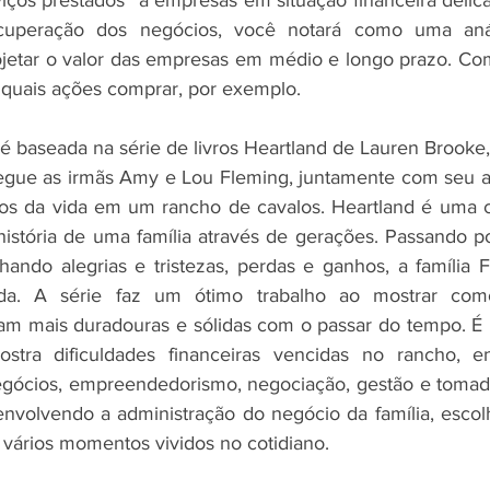
ços prestados” a empresas em situação financeira delica
cuperação dos negócios, você notará como uma anál
jetar o valor das empresas em médio e longo prazo. Com 
ir quais ações comprar, por exemplo.
 é baseada na série de livros Heartland de Lauren Brooke,
egue as irmãs Amy e Lou Fleming, juntamente com seu avô
ixos da vida em um rancho de cavalos. Heartland é uma 
istória de uma família através de gerações. Passando por
hando alegrias e tristezas, perdas e ganhos, a família F
da. A série faz um ótimo trabalho ao mostrar com
nam mais duradouras e sólidas com o passar do tempo. É 
ostra dificuldades financeiras vencidas no rancho, e
egócios, empreendedorismo, negociação, gestão e tomada
nvolvendo a administração do negócio da família, escol
ários momentos vividos no cotidiano. 