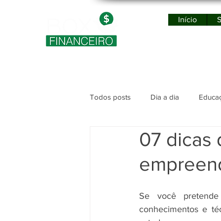
Início
S
Po
Todos posts
Dia a dia
Educaç
07 dicas 
empreend
Se você pretende 
conhecimentos e téc