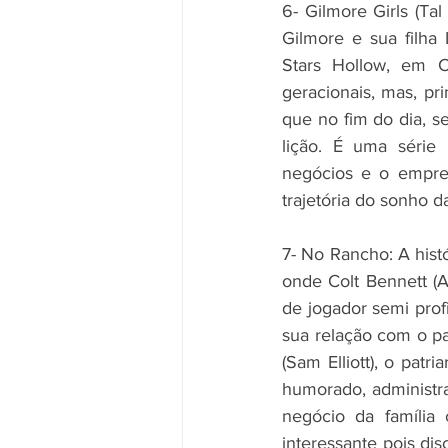
6- Gilmore Girls (Tal 
Gilmore e sua filha 
Stars Hollow, em Co
geracionais, mas, pri
que no fim do dia, s
lição. É uma série 
negócios e o empr
trajetória do sonho 
7- No Rancho: A hist
onde Colt Bennett (A
de jogador semi profi
sua relação com o pa
(Sam Elliott), o patr
humorado, administra
negócio da família
interessante pois di