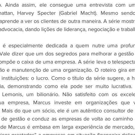
to. Ainda assim, ele consegue uma entrevista com u
attan, Harvey Specter (Gabriel Macht). Mesmo send
prende a ver os clientes de outra maneira. A série mostra
 advocacia, dando lições de liderança, negociação e traba
e é especialmente dedicada a quem nutre uma profun
ale dizer que um dos segredos para melhorar a gestão d
ompõe o caixa de uma empresa. A série leva o telespecta
ção e manutenção de uma organização. O roteiro gira em
instituições: o lucro. Como o título da série sugere, a hi
ária, demonstrando como ela pode ser muito lucrativa. 
 Lemonis, um bilionário. Não satisfeito com os excelen
ua empresa, Marcus investe em organizações que vi
s. Mais do que um sócio, ele é um autêntico consultor de 
s de gestão e conduz as empresas de volta ao caminho d
de Marcus é embasa em larga experiência de mercado, 