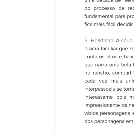
uma década de “servi
do processo de re
fundamental para pro
fica mais fácil decid
5- Heartland:
A série
drama familiar que s
conta os altos e ba
que narra uma bela h
no rancho, compartil
cada vez mais uni
interpessoais se tor
interessante pois m
impressionante os n
vários personagens e
dos personagens em v