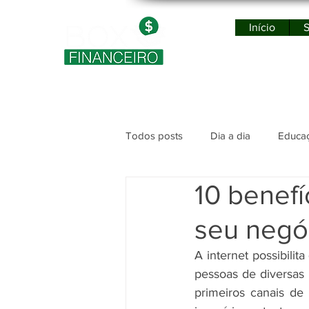
Início
S
Po
Todos posts
Dia a dia
Educaç
10 benefí
seu negó
A internet possibili
pessoas de diversas 
primeiros canais de