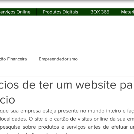
erviços Online
Produtos Digitais
BOX 365
Materi
rtal de Educação Financeira e Empreendedor
ão Financeira
Empreendedorismo
cios de ter um website pa
cio
ta que sua empresa esteja presente no mundo inteiro e fa
localidades. O site é o cartão de visitas online da sua e
 pesquisa sobre produtos e serviços antes de efetuar u