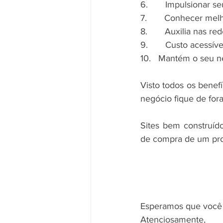
6.       Impulsionar s
7.       Conhecer mel
8.       Auxilia nas re
9.       Custo acessíve
10.   Mantém o seu n
Visto todos os benefí
negócio fique de fo
Sites bem construído
de compra de um pro
Esperamos que você 
Atenciosamente,