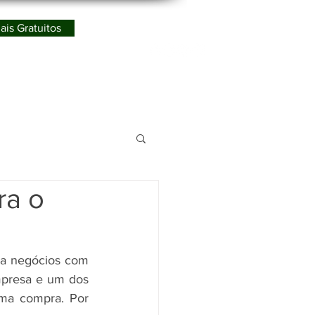
ais Gratuitos
Redes Sociais
ismo
ra o
ça negócios com 
mpresa e um dos 
ma compra. Por 