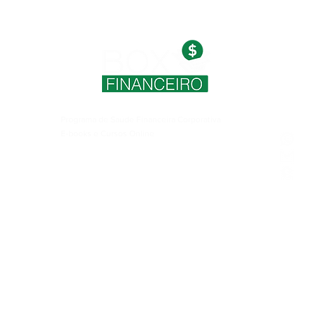
para quem deseja escutar ao
invés de ler
Programa de Saúde Financeira Corporativa
E-books e Cursos Online
(2
Simuladores Financeiros
co
Apontamento de despesas
Ate
Testes Financeiros
Planilhas Financeiras
o Área
Diagnóstico Financeiro Pessoal e Empresarial
Rede Box Especialistas
Seja um Afiliado do Box Financeiro
Política de Privacidade e Termos de Uso
Redes Sociais