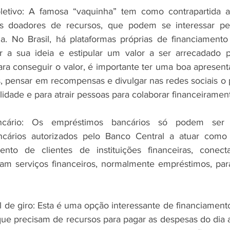
letivo: A famosa “vaquinha” tem como contrapartida a 
s doadores de recursos, que podem se interessar pel
ia. No Brasil, há plataformas próprias de financiamento c
r a sua ideia e estipular um valor a ser arrecadado p
ra conseguir o valor, é importante ter uma boa apresenta
s, pensar em recompensas e divulgar nas redes sociais o p
idade e para atrair pessoas para colaborar financeiramen
cário: Os empréstimos bancários só podem ser r
cários autorizados pelo Banco Central a atuar como 
ento de clientes de instituições financeiras, conec
am serviços financeiros, normalmente empréstimos, para
al de giro: Esta é uma opção interessante de financiamen
e precisam de recursos para pagar as despesas do dia a