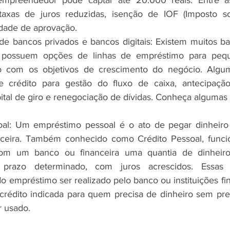
 empreendedor pode captar até 20.000 reais. Entre a
taxas de juros reduzidas, isenção de IOF (Imposto s
lidade de aprovação.
 de bancos privados e bancos digitais: Existem muitos ba
e possuem opções de linhas de empréstimo para pequ
 com os objetivos de crescimento do negócio. Algum
 crédito para gestão do fluxo de caixa, antecipação 
ital de giro e renegociação de dívidas. Conheça algumas 
al: Um empréstimo pessoal é o ato de pegar dinheiro
anceira. Também conhecido como Crédito Pessoal, funcio
om um banco ou financeira uma quantia de dinheiro
razo determinado, com juros acrescidos. Essas 
 empréstimo ser realizado pelo banco ou instituições fin
rédito indicada para quem precisa de dinheiro sem prec
r usado.