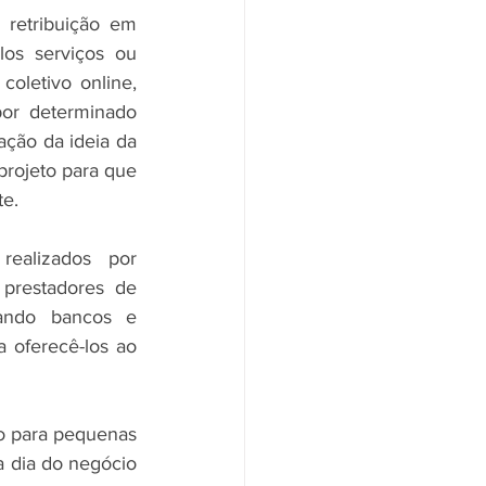
retribuição em 
os serviços ou 
oletivo online, 
or determinado 
ção da ideia da 
rojeto para que 
te.
ealizados por 
prestadores de 
tando bancos e 
 oferecê-los ao 
to para pequenas 
 dia do negócio 