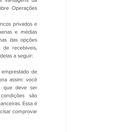
s vantagens da 
obre Operações 
ncos privados e 
enas e médias 
as das opções 
de recebíveis, 
delas a seguir:
 emprestado de 
na assim: você 
 que deve ser 
condições são 
anceiras. Essa é 
isar comprovar 