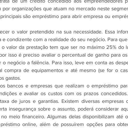
ata de um crédito concedido aos empreendedores pela
m por organizações que atuam no mercado neste segment
 principais são empréstimo para abrir empresa ou emprés
lecer o valor pretendido na sua necessidade. Essa info
 e condizente com a realidade do seu negócio. Para que
 o valor da prestação tem que ser no máximo 25% do luc
or isso é preciso avaliar o percentual de ganho para os 
 o negócio a falência. Para isso, leve em conta as despe
al compra de equipamentos e até mesmo (se for o cas
os gastos.
 os bancos e empresas que realizam o empréstimo para
ndições e avaliar os custos com os prazos concedidos. 
taxa de juros e garantias. Existem diversas empresas ce
rta insegurança sobre o assunto, poderá considerar aqu
 no meio financeiro. Algumas delas disponibilizam até 
préstimo online, além de possuírem opções para obten