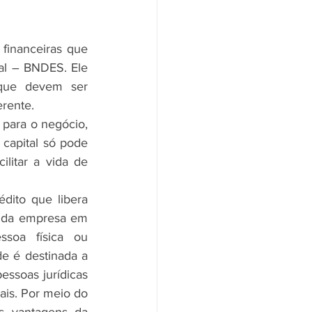
financeiras que 
l – BNDES. Ele 
que devem ser 
erente.
para o negócio, 
capital só pode 
litar a vida de 
dito que libera 
 da empresa em 
soa física ou 
 é destinada a 
ssoas jurídicas 
is. Por meio do 