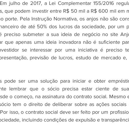
o: Em julho de 2017, a Lei Complementar 155/2016 regul
os, que podem investir entre R$ 50 mil a R$ 600 mil em 
porte. Pela Instrução Normativa, os anjos não são cons
inanceiro de até 50% dos lucros da sociedade, por um p
, é preciso submeter a sua ideia de negócio no site Anjo
ar que apenas uma ideia inovadora não é suficiente par
investidor se interessar por uma iniciativa é preciso 
resentação, previsão de lucros, estudo de mercado e, s
os pode ser uma solução para iniciar e obter empréstim
nte lembrar que o sócio precisa estar ciente de sua
sde o começo, na assinatura do contrato social. Mesmo 
ócio tem o direito de deliberar sobre as ações sociais
or isso, o contrato social deve ser feito por um profissi
ociedade, incluindo condições de expulsão e transparência