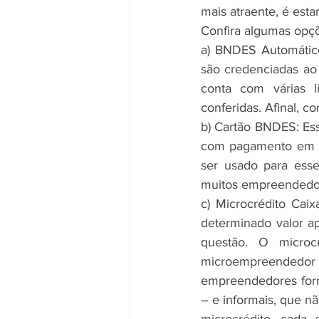
mais atraente, é esta
Confira algumas opçõ
a) BNDES Automático:
são credenciadas ao
conta com várias 
conferidas. Afinal, 
b) Cartão BNDES: Ess
com pagamento em até
ser usado para esse
muitos empreendedo
c) Microcrédito Cai
determinado valor a
questão. O microc
microempreendedor q
empreendedores form
– e informais, que n