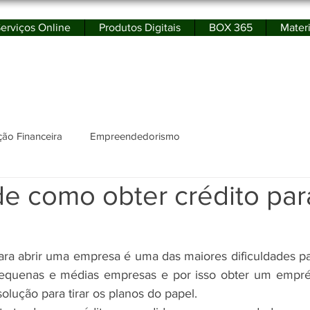
erviços Online
Produtos Digitais
BOX 365
Materi
rtal de Educação Financeira e Empreendedor
ão Financeira
Empreendedorismo
de como obter crédito par
para abrir uma empresa é uma das maiores dificuldades pa
equenas e médias empresas e por isso obter um emprést
olução para tirar os planos do papel.