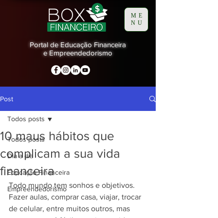
ME
NU
Portal de Educação Financeira
e Empreendedorismo
Post
Todos posts
10 maus hábitos que
Todos posts
complicam a sua vida
Dia a dia
financeira
Educação Financeira
Todo mundo tem sonhos e objetivos. 
Empreendedorismo
Fazer aulas, comprar casa, viajar, trocar 
de celular, entre muitos outros, mas 