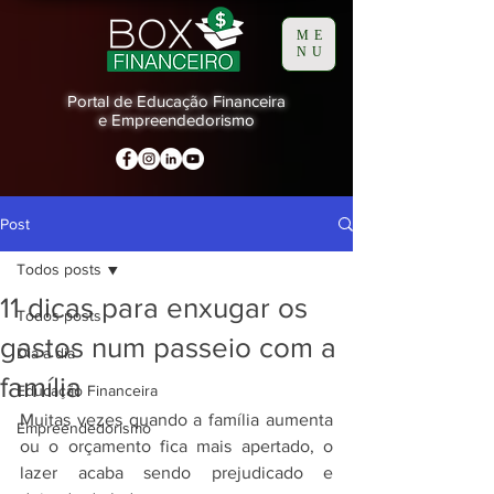
ME
NU
Portal de Educação Financeira
e Empreendedorismo
Post
Todos posts
11 dicas para enxugar os
Todos posts
gastos num passeio com a
Dia a dia
família
Educação Financeira
Muitas vezes quando a família aumenta 
Empreendedorismo
ou o orçamento fica mais apertado, o 
lazer acaba sendo prejudicado e 