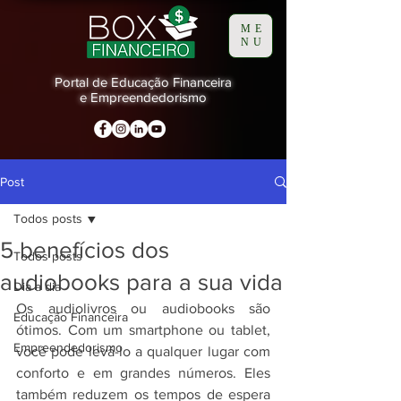
ME
NU
Portal de Educação Financeira
e Empreendedorismo
Post
Todos posts
5 benefícios dos
Todos posts
audiobooks para a sua vida
Dia a dia
Os audiolivros ou audiobooks são 
Educação Financeira
ótimos. Com um smartphone ou tablet, 
Empreendedorismo
você pode levá-lo a qualquer lugar com 
conforto e em grandes números. Eles 
também reduzem os tempos de espera 