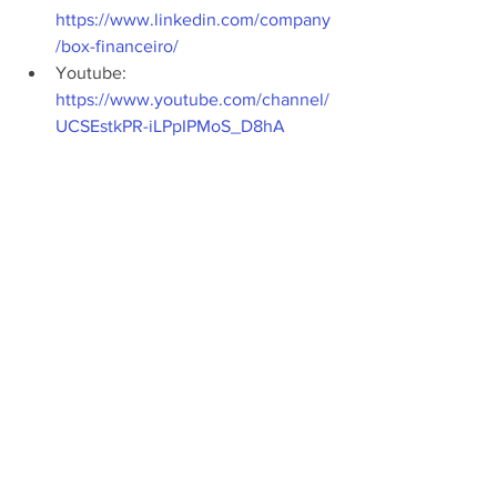
https://www.linkedin.com/company
/box-financeiro/
Youtube: 
https://www.youtube.com/channel/
UCSEstkPR-iLPpIPMoS_D8hA
Dia a dia
Empreendedorismo
Ver tudo
Posts recentes