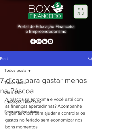
ME
NU
Portal de Educação Financeira
e Empreendedorismo
Post
Todos posts
7 dicas para gastar menos
Todos posts
na Páscoa
Dia a dia
A páscoa se aproxima e você está com 
Educação Financeira
as finanças apertadinhas? Acompanhe 
Empreendedorismo
algumas dicas para ajudar a controlar os 
gastos no feriado sem economizar nos 
bons momentos.