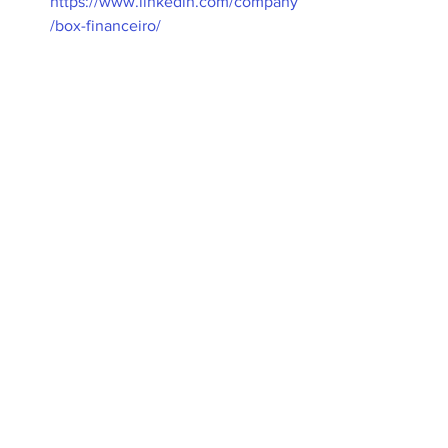
https://www.linkedin.com/company
/box-financeiro/
Youtube: 
https://www.youtube.com/channel/
UCSEstkPR-iLPpIPMoS_D8hA
Educação Financeira
Ver tudo
Posts recentes