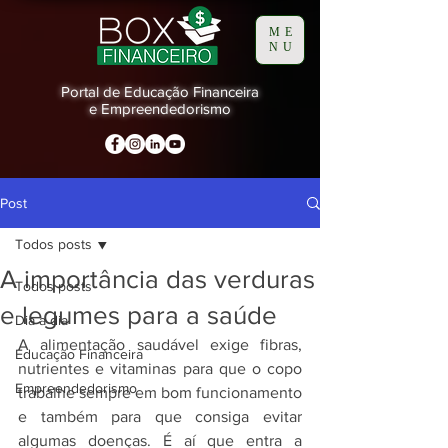
ME
NU
Portal de Educação Financeira
e Empreendedorismo
Post
Todos posts
A importância das verduras
Todos posts
e legumes para a saúde
Dia a dia
A alimentação saudável exige fibras, 
Educação Financeira
nutrientes e vitaminas para que o copo 
Empreendedorismo
trabalhe sempre em bom funcionamento 
e também para que consiga evitar 
algumas doenças. É aí que entra a 