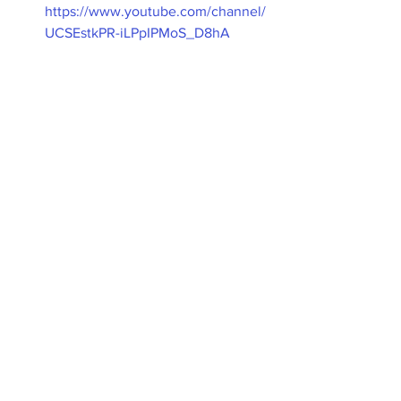
https://www.youtube.com/channel/
UCSEstkPR-iLPpIPMoS_D8hA
Dia a dia
Ver tudo
Posts recentes