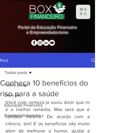
ME
NU
Portal de Educação Financeira
e Empreendedorismo
Post
Todos posts
Conheça 10 benefícios do
Todos posts
riso para a saúde
Dia a dia
Você com certeza já ouviu dizer que rir 
Educação Financeira
é o melhor remédio. Mas será que é 
Empreendedorismo
verdade mesmo? De acordo com a 
ciência, sim! E os benefícios vão muito 
além de melhorar o humor, ajudar a 