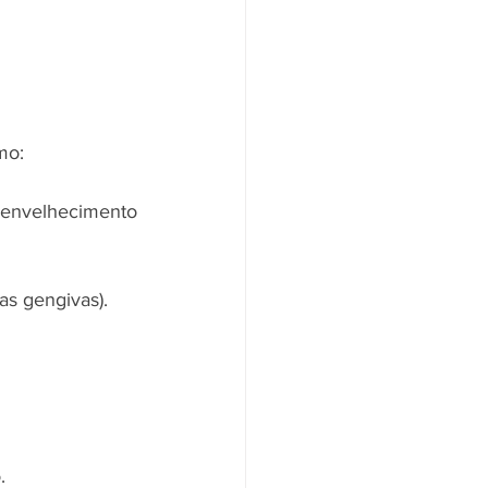
mo:
 envelhecimento 
as gengivas).
.