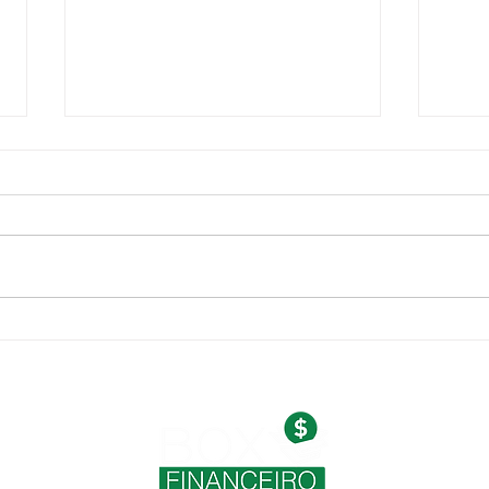
04 b
06 vantagens dos audiobooks
para quem deseja escutar ao
invés de ler