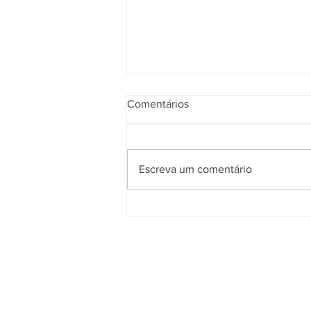
Comentários
Escreva um comentário
Entenda 05 motivos para você
adquirir um e-book ou livro
digital