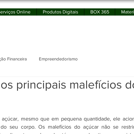
erviços Online
Produtos Digitais
BOX 365
Materi
rtal de Educação Financeira e Empreendedor
ão Financeira
Empreendedorismo
s principais malefícios d
 açúcar, mesmo que em pequena quantidade, ele acion
do seu corpo. Os malefícios do açúcar não se restr