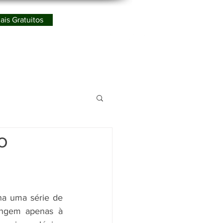
ais Gratuitos
Redes Sociais
ismo
o
a uma série de 
ingem apenas à 