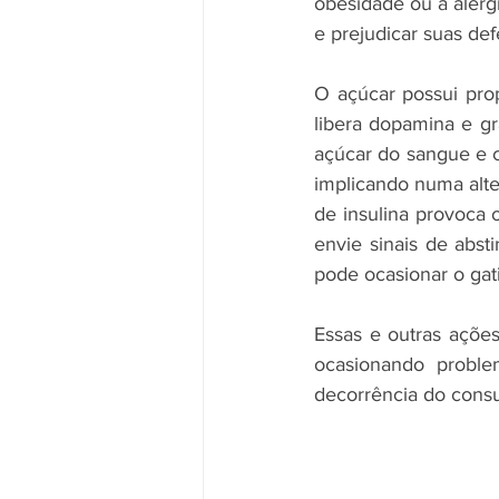
obesidade ou a alerg
e prejudicar suas def
O açúcar possui prop
libera dopamina e gr
açúcar do sangue e c
implicando numa alter
de insulina provoca 
envie sinais de abst
pode ocasionar o gat
Essas e outras açõe
ocasionando probl
decorrência do cons