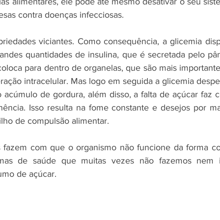
ias alimentares, ele pode até mesmo desativar o seu sist
esas contra doenças infecciosas.
riedades viciantes. Como consequência, a glicemia disp
andes quantidades de insulina, que é secretada pelo pâncr
oloca para dentro de organelas, que são mais importante
ação intracelular. Mas logo em seguida a glicemia despen
o acúmulo de gordura, além disso, a falta de açúcar faz 
inência. Isso resulta na fome constante e desejos por ma
ilho de compulsão alimentar.
s fazem com que o organismo não funcione da forma com
emas de saúde que muitas vezes não fazemos nem i
umo de açúcar.