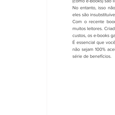
(como e-Books) são li
No entanto, isso não
eles são insubstituív
Com o recente boom 
muitos leitores. Cria
custos, os e-books g
É essencial que você
não sejam 100% aceit
série de benefícios.