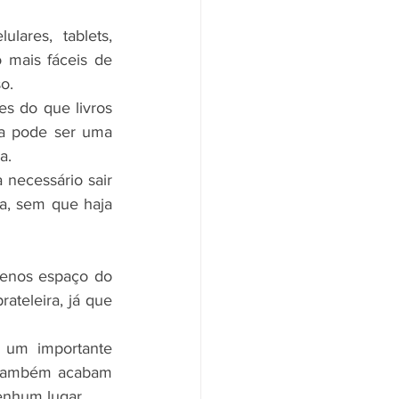
ares, tablets, 
mais fáceis de 
o.
s do que livros 
a pode ser uma 
a.
 necessário sair 
a, sem que haja 
enos espaço do 
ateleira, já que 
um importante 
is também acabam 
enhum lugar.