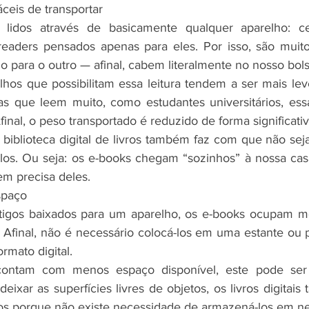
áceis de transportar
idos através de basicamente qualquer aparelho: celul
eaders pensados apenas para eles. Por isso, são muito 
o para o outro — afinal, cabem literalmente no nosso bols
lhos que possibilitam essa leitura tendem a ser mais leve
s que leem muito, como estudantes universitários, ess
inal, o peso transportado é reduzido de forma significativ
biblioteca digital de livros também faz com que não seja
-los. Ou seja: os e-books chegam “sozinhos” à nossa cas
m precisa deles.
spaço
igos baixados para um aparelho, os e-books ocupam m
 Afinal, não é necessário colocá-los em uma estante ou pr
rmato digital.
ontam com menos espaço disponível, este pode ser 
deixar as superfícies livres de objetos, os livros digita
s porque não existe necessidade de armazená-los em n