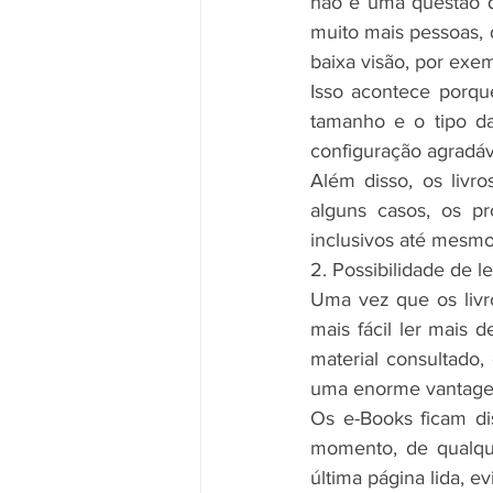
não é uma questão d
muito mais pessoas, 
baixa visão, por exe
Isso acontece porque 
tamanho e o tipo da 
configuração agradáv
Além disso, os livros
alguns casos, os p
inclusivos até mesmo
2. Possibilidade de 
Uma vez que os livro
mais fácil ler mais 
material consultado
uma enorme vantag
Os e-Books ficam di
momento, de qualque
última página lida, ev