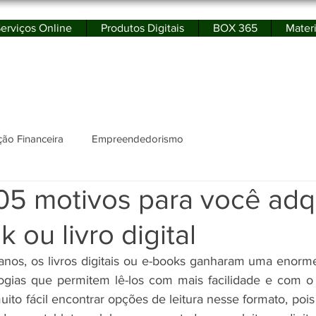
erviços Online
Produtos Digitais
BOX 365
Materi
rtal de Educação Financeira e Empreendedor
ão Financeira
Empreendedorismo
5 motivos para você adqu
 ou livro digital
 anos, os livros digitais ou e-books ganharam uma enorm
ogias que permitem lê-los com mais facilidade e com o 
uito fácil encontrar opções de leitura nesse formato, pois o