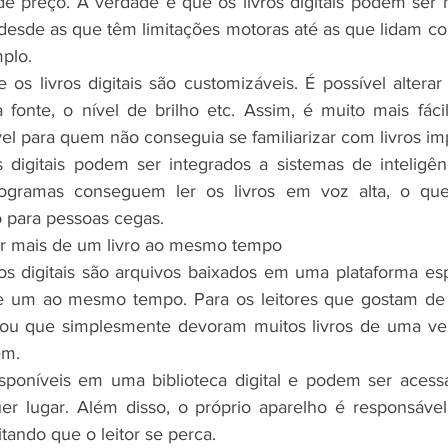
e preço. A verdade é que os livros digitais podem ser 
desde as que têm limitações motoras até as que lidam c
mplo.
os livros digitais são customizáveis. É possível alterar 
fonte, o nível de brilho etc. Assim, é muito mais fáci
el para quem não conseguia se familiarizar com livros im
 digitais podem ser integrados a sistemas de inteligênci
rogramas conseguem ler os livros em voz alta, o que
 para pessoas cegas. 
ler mais de um livro ao mesmo tempo
s digitais são arquivos baixados em uma plataforma espe
de um ao mesmo tempo. Para os leitores que gostam de v
, ou que simplesmente devoram muitos livros de uma vez
em.
sponíveis em uma biblioteca digital e podem ser acessa
r lugar. Além disso, o próprio aparelho é responsável 
itando que o leitor se perca.