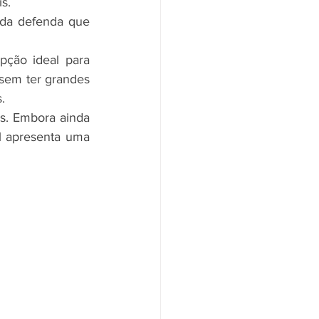
s.
nda defenda que 
ção ideal para 
 sem ter grandes 
. 
s. Embora ainda 
l apresenta uma 