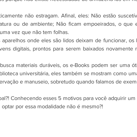
raticamente não estragam. Afinal, eles: Não estão suscetí
atura ou de ambiente; Não ficam empoeirados, o que e
 uma vez que não tem folhas.
parelhos onde eles são lidos deixam de funcionar, os l
ns digitais, prontos para serem baixados novamente n
 busca materiais duráveis, os e-Books podem ser uma ót
lioteca universitária, eles também se mostram como uma 
servação e manuseio, sobretudo quando falamos de exemp
oal?! Conhecendo esses 5 motivos para você adquirir um li
cil optar por essa modalidade não é mesmo?!