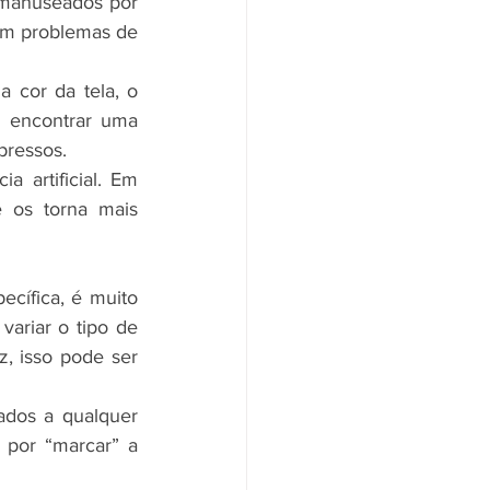
manuseados por 
om problemas de 
a cor da tela, o 
l encontrar uma 
pressos.
a artificial. Em 
 os torna mais 
cífica, é muito 
ariar o tipo de 
, isso pode ser 
dos a qualquer 
por “marcar” a 