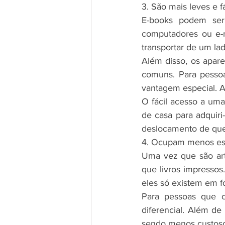
3. São mais leves e f
E-books podem ser l
computadores ou e-r
transportar de um lad
Além disso, os apare
comuns. Para pessoa
vantagem especial. Af
O fácil acesso a uma 
de casa para adquiri
deslocamento de que
4. Ocupam menos e
Uma vez que são art
que livros impressos.
eles só existem em fo
Para pessoas que c
diferencial. Além de 
sendo menos custoso