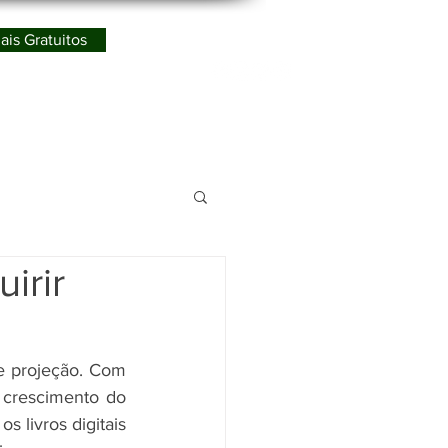
ais Gratuitos
Redes Sociais
ismo
irir
e projeção. Com 
crescimento do 
s livros digitais 