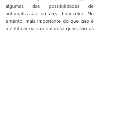
algumas das possibilidades de 
automatização na área financeira. No 
entanto, mais importante do que isso é 
identificar na sua empresa quais são os 
processos que mais consomem esforços 
das equipes e automatizar aqueles que 
interferem diretamente na produtividade 
do time e nos resultados alcançados.
Bacana né pessoal?! Entender a 
importância de sua empresa ter um setor 
financeiro estruturado, é essencial para 
que o seu negócio tenha a área 
financeira estruturada, organizada e 
monitorada.