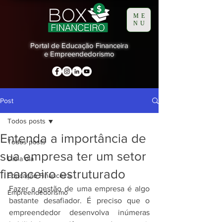
ME
NU
Portal de Educação Financeira
e Empreendedorismo
Post
Todos posts
Entenda a importância de
Todos posts
sua empresa ter um setor
Dia a dia
financeiro estruturado
Educação Financeira
Fazer a gestão de uma empresa é algo 
Empreendedorismo
bastante desafiador. É preciso que o 
empreendedor desenvolva inúmeras 