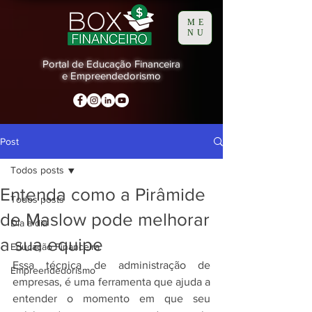
ME
NU
Portal de Educação Financeira
e Empreendedorismo
Post
Todos posts
Entenda como a Pirâmide
Todos posts
de Maslow pode melhorar
Dia a dia
a sua equipe
Educação Financeira
Essa técnica de administração de 
Empreendedorismo
empresas, é uma ferramenta que ajuda a 
entender o momento em que seu 