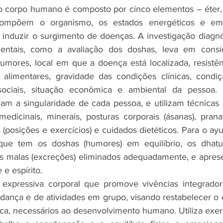
o corpo humano é composto por cinco elementos – éter, a
compõem o organismo, os estados energéticos e emo
 induzir o surgimento de doenças. A investigação diagnóst
entais, como a avaliação dos doshas, leva em consid
umores, local em que a doença está localizada, resistênc
os alimentares, gravidade das condições clínicas, condiç
sociais, situação econômica e ambiental da pessoa. 
am a singularidade de cada pessoa, e utilizam técnicas 
edicinais, minerais, posturas corporais (ásanas), prana
s (posições e exercícios) e cuidados dietéticos. Para o ayu
ue tem os doshas (humores) em equilíbrio, os dhatus
s malas (excreções) eliminados adequadamente, e aprese
 e espírito.
a expressiva corporal que promove vivências integrador
dança e de atividades em grupo, visando restabelecer o eq
ca, necessários ao desenvolvimento humano. Utiliza exerc