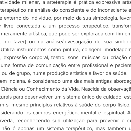
tividade milenar, a arteterapia é prática expressiva artíst
erapêutico na análise do consciente e do inconsciente e b
 e externo do indivíduo, por meio da sua simbologia, favo
te livre conectada a um processo terapêutico, transfo
o meramente artística, que pode ser explorada com fim em
o, no fazer) ou na análise/investigação de sua simbolo
. Utiliza instrumentos como pintura, colagem, modelagem,
m, expressão corporal, teatro, sons, músicas ou criação 
uma forma de comunicação entre profissional e pacient
l ou de grupo, numa produção artística a favor da saúde.
gem indiana, é considerado uma das mais antigas aborda
 Ciência ou Conhecimento da Vida. Nascida da observação
turais para desenvolver um sistema único de cuidado, es
m si mesmo princípios relativos à saúde do corpo físico,
nsiderando os campos energético, mental e espiritual. 
veda, reconhecendo sua utilização para prevenir e cu
 não é apenas um sistema terapêutico, mas também u