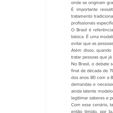
onde se originam gra
É importante ressal
tratamento tradicion
profissionais especí
O Brasil é referênci
básica. É uma modal
evitar que as pessoa
Além disso, quando 
tratar pessoas que j
No Brasil, o debate 
final de década de 7
dos anos 80 com a 8ª
demandas e necessid
ainda latente modelo
legitimar saberes e pr
Com esse cenário, ta
então tímido, por b