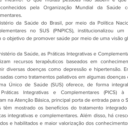
reconhecidos pela Organização Mundial da Saúde c
ementares. 
tério da Saúde do Brasil, por meio da Política Nacion
plementares no SUS (PNPICS), institucionalizou um r
o objetivo de promover saúde por meio de uma visão glo
stério da Saúde, as Práticas Integrativas e Complementa
lizam recursos terapêuticos baseados em conhecimentos
nir diversas doenças como depressão e hipertensão. Em
adas como tratamentos paliativos em algumas doenças c
ma Único de Saúde (SUS) oferece, de forma integral 
Práticas Integrativas e Complementares (PICS) à 
 na Atenção Básica, principal porta de entrada para o 
cas têm mostrado os benefícios do tratamento integrado
cas integrativas e complementares. Além disso, há cres
ados e habilitados e maior valorização dos conhecimentos