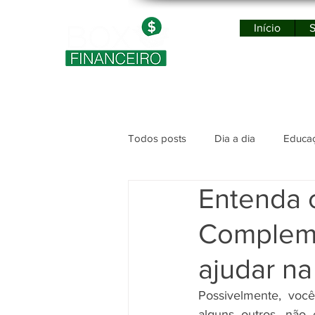
Início
S
Po
Todos posts
Dia a dia
Educaç
Entenda c
Complem,
ajudar na
Possivelmente, você
alguns outros, nã