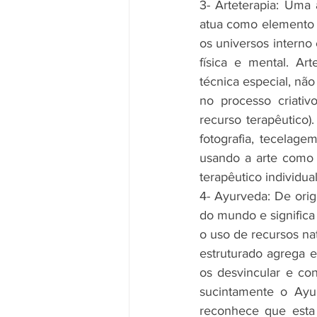
3- Arteterapia: Uma a
atua como elemento t
os universos interno
física e mental. Ar
técnica especial, nã
no processo criativ
recurso terapêutico)
fotografia, tecelage
usando a arte como 
terapêutico individua
4- Ayurveda: De ori
do mundo e significa
o uso de recursos na
estruturado agrega e
os desvincular e co
sucintamente o Ayur
reconhece que esta