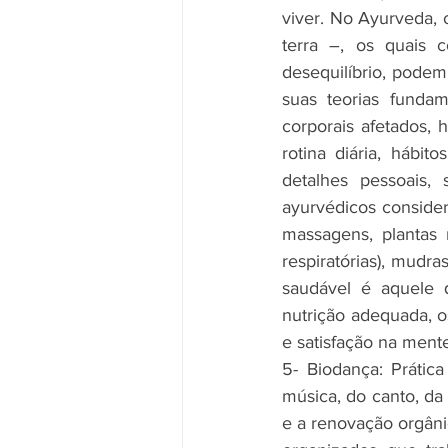
viver. No Ayurveda, 
terra –, os quais 
desequilíbrio, podem
suas teorias fundam
corporais afetados, h
rotina diária, hábit
detalhes pessoais, 
ayurvédicos consider
massagens, plantas m
respiratórias), mudra
saudável é aquele q
nutrição adequada, o
e satisfação na mente
5- Biodança: Prátic
música, do canto, da 
e a renovação orgâni