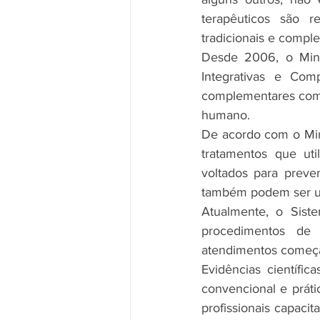
terapêuticos são 
tradicionais e compl
Desde 2006, o Minis
Integrativas e Com
complementares com 
humano.
De acordo com o Mini
tratamentos que uti
voltados para preve
também podem ser us
Atualmente, o Siste
procedimentos de 
atendimentos começam
Evidências científi
convencional e práti
profissionais capacit