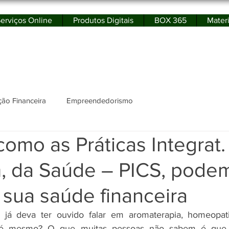
erviços Online
Produtos Digitais
BOX 365
Materi
rtal de Educação Financeira e Empreendedor
ão Financeira
Empreendedorismo
omo as Práticas Integrat.
 da Saúde – PICS, pode
 sua saúde financeira
 já deva ter ouvido falar em aromaterapia, homeopati
o é mesmo? O que muitas pessoas não sabem é que e