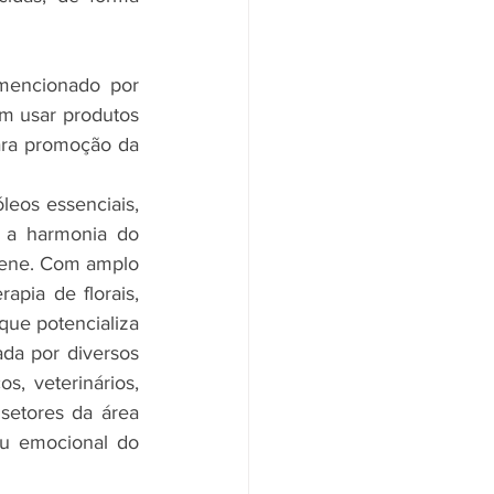
 mencionado por 
m usar produtos 
ara promoção da 
leos essenciais, 
e a harmonia do 
iene. Com amplo 
apia de florais, 
ue potencializa 
ada por diversos 
, veterinários, 
setores da área 
ou emocional do 