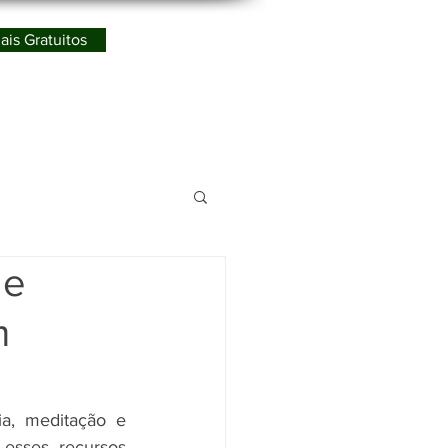
ais Gratuitos
Redes Sociais
ismo
 e
m
a, meditação e 
sses recursos 