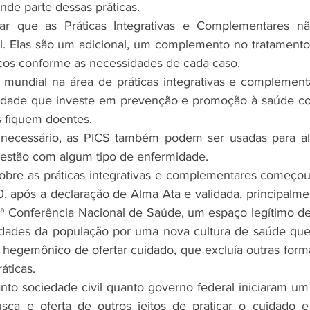
nde parte dessas práticas.
tar que as Práticas Integrativas e Complementares nã
al. Elas são um adicional, um complemento no tratamento 
ficos conforme as necessidades de cada caso.
a mundial na área de práticas integrativas e complement
idade que investe em prevenção e promoção à saúde com
s fiquem doentes. 
necessário, as PICS também podem ser usadas para aliv
á estão com algum tipo de enfermidade.
sobre as práticas integrativas e complementares começou
0, após a declaração de Alma Ata e validada, principalm
 Conferência Nacional de Saúde, um espaço legítimo de v
ades da população por uma nova cultura de saúde que 
 hegemônico de ofertar cuidado, que excluía outras forma
áticas.
nto sociedade civil quanto governo federal iniciaram um
usca e oferta de outros jeitos de praticar o cuidado e