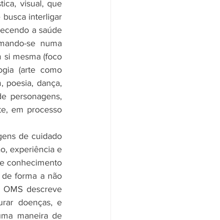
ica, visual, que 
usca interligar 
recendo a saúde 
rmando-se numa 
 si mesma (foco 
gia (arte como 
 poesia, dança, 
de personagens, 
e, em processo 
gens de cuidado 
, experiência e 
te conhecimento 
 de forma a não 
A OMS descreve 
rar doenças, e 
ma maneira de 