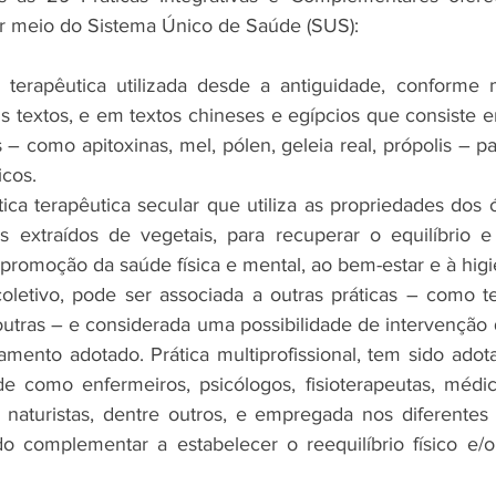
por meio do Sistema Único de Saúde (SUS):
ca terapêutica utilizada desde a antiguidade, conforme
s textos, e em textos chineses e egípcios que consiste e
 – como apitoxinas, mel, pólen, geleia real, própolis – p
icos.
ica terapêutica secular que utiliza as propriedades dos ó
is extraídos de vegetais, para recuperar o equilíbrio 
promoção da saúde física e mental, ao bem-estar e à hig
oletivo, pode ser associada a outras práticas – como ter
outras – e considerada uma possibilidade de intervenção q
amento adotado. Prática multiprofissional, tem sido adot
de como enfermeiros, psicólogos, fisioterapeutas, médicos
s, naturistas, dentre outros, e empregada nos diferentes 
do complementar a estabelecer o reequilíbrio físico e/