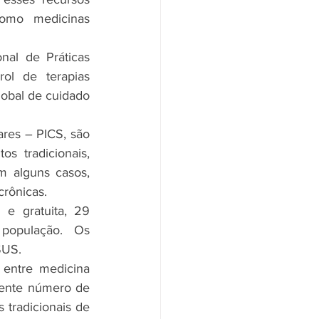
omo medicinas 
al de Práticas 
ol de terapias 
bal de cuidado 
res – PICS, são 
 tradicionais, 
 alguns casos, 
rônicas.
e gratuita, 29 
população. Os 
SUS.
 entre medicina 
cente número de 
 tradicionais de 