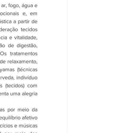
r, fogo, água e 
cionais e, em 
ica a partir de 
eração tecidos 
ia e vitalidade, 
ão de digestão, 
Os tratamentos 
de relaxamento, 
yamas (técnicas 
rveda, indivíduo 
 (tecidos) com 
nta uma alegria 
as por meio da 
uilíbrio afetivo 
ícios e músicas 