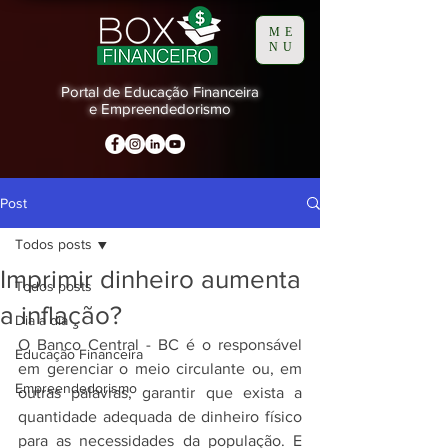
ME
NU
Portal de Educação Financeira
e Empreendedorismo
Post
Todos posts
Imprimir dinheiro aumenta
Todos posts
a inflação?
Dia a dia
O Banco Central - BC é o responsável 
Educação Financeira
em gerenciar o meio circulante ou, em 
Empreendedorismo
outras palavras, garantir que exista a 
quantidade adequada de dinheiro físico 
para as necessidades da população. E 