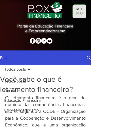
ME
NU
Portal de Educação Financeira
e Empreendedorismo
Post
Todos posts
Você sabe o que é
Todos posts
letramento financeiro?
Dia a dia
O letramento financeiro é o grau de 
Educação Financeira
domínio das competências financeiras, 
Empreendedorismo
isto é, segundo a OCDE - Organização 
para a Cooperação e Desenvolvimento 
Econômico, que é uma organização 