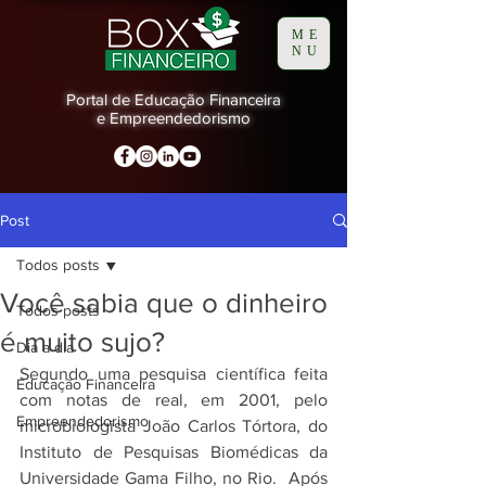
ME
NU
Portal de Educação Financeira
e Empreendedorismo
Post
Todos posts
Você sabia que o dinheiro
Todos posts
é muito sujo?
Dia a dia
Segundo uma pesquisa científica feita 
Educação Financeira
com notas de real, em 2001, pelo 
Empreendedorismo
microbiologista João Carlos Tórtora, do 
Instituto de Pesquisas Biomédicas da 
Universidade Gama Filho, no Rio.  Após 