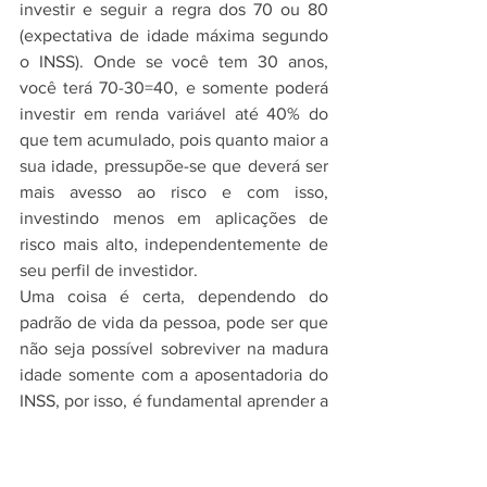
investir e seguir a regra dos 70 ou 80 
(expectativa de idade máxima segundo 
o INSS). Onde se você tem 30 anos, 
você terá 70-30=40, e somente poderá 
investir em renda variável até 40% do 
que tem acumulado, pois quanto maior a 
sua idade, pressupõe-se que deverá ser 
mais avesso ao risco e com isso, 
investindo menos em aplicações de 
risco mais alto, independentemente de 
seu perfil de investidor.
Uma coisa é certa, dependendo do 
padrão de vida da pessoa, pode ser que 
não seja possível sobreviver na madura 
idade somente com a aposentadoria do 
INSS, por isso, é fundamental aprender a 
administrar o dinheiro, ter uma reserva 
financeira, mas tudo de uma maneira 
equilibrada, sem exageros, para ser algo 