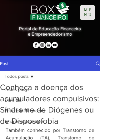
ME
NU
Portal de Educação Financeira
e Empreendedorismo
Post
Todos posts
Conheça a doença dos
Todos posts
acumuladores compulsivos:
Dia a dia
Síndrome de Diógenes ou
Educação Financeira
de Disposofobia
Empreendedorismo
Também conhecido por Transtorno de 
Acumulação (TA), Transtorno de 