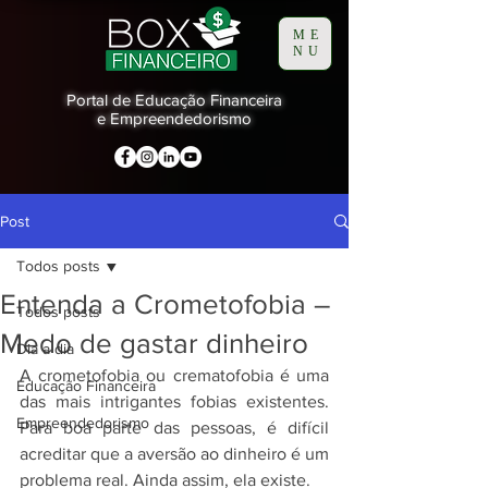
ME
NU
Portal de Educação Financeira
e Empreendedorismo
Post
Todos posts
Entenda a Crometofobia –
Todos posts
Medo de gastar dinheiro
Dia a dia
A crometofobia ou crematofobia é uma 
Educação Financeira
das mais intrigantes fobias existentes. 
Empreendedorismo
Para boa parte das pessoas, é difícil 
acreditar que a aversão ao dinheiro é um 
problema real. Ainda assim, ela existe. 