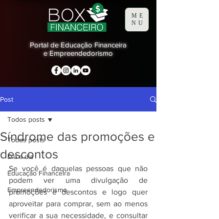
ME
NU
Portal de Educação Financeira
e Empreendedorismo
Post
Todos posts
Síndrome das promoções e
Todos posts
descontos
Dia a dia
Se você é daquelas pessoas que não 
Educação Financeira
podem ver uma divulgação de 
Empreendedorismo
promoções e descontos e logo quer 
aproveitar para comprar, sem ao menos 
verificar a sua necessidade, e consultar 