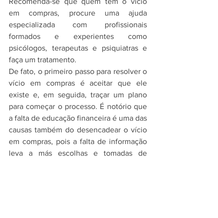
Recomenda-se que quem tem o vício 
em compras, procure uma ajuda 
especializada com profissionais 
formados e experientes como 
psicólogos, terapeutas e psiquiatras e 
faça um tratamento. 
De fato, o primeiro passo para resolver o 
vício em compras é aceitar que ele 
existe e, em seguida, traçar um plano 
para começar o processo. É notório que 
a falta de educação financeira é uma das 
causas também do desencadear o vício 
em compras, pois a falta de informação 
leva a más escolhas e tomadas de 
decisões.
É extremamente importante que você 
entenda e reflita, pois tratar o vício em 
compras, fará com que você tenha uma 
vida financeira mais feliz, saudável e 