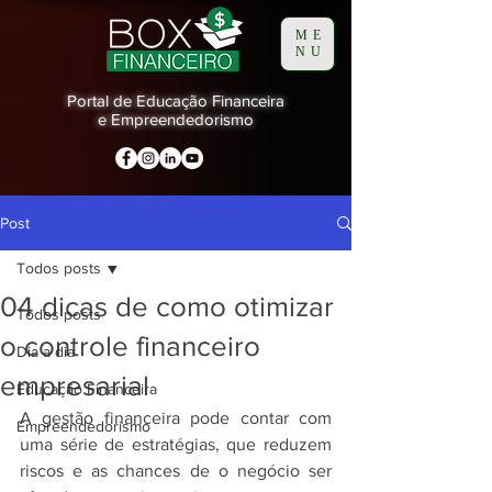
ME
NU
Portal de Educação Financeira
e Empreendedorismo
Post
Todos posts
04 dicas de como otimizar
Todos posts
o controle financeiro
Dia a dia
empresarial
Educação Financeira
A gestão financeira pode contar com 
Empreendedorismo
uma série de estratégias, que reduzem 
riscos e as chances de o negócio ser 