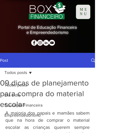
ME
NU
Portal de Educação Financeira
e Empreendedorismo
Post
Todos posts
09 dicas de planejamento
Todos posts
para compra do material
Dia a dia
escolar
Educação Financeira
A maioria dos papais e mamães sabem 
Empreendedorismo
que na hora de comprar o material 
escolar as crianças querem sempre 