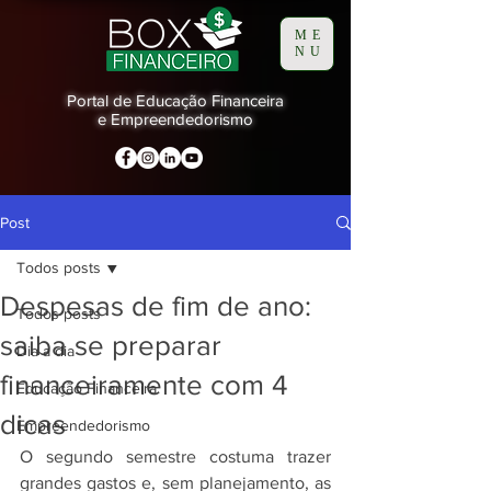
ME
NU
Portal de Educação Financeira
e Empreendedorismo
Post
Todos posts
Despesas de fim de ano:
Todos posts
saiba se preparar
Dia a dia
financeiramente com 4
Educação Financeira
dicas
Empreendedorismo
O segundo semestre costuma trazer 
grandes gastos e, sem planejamento, as 