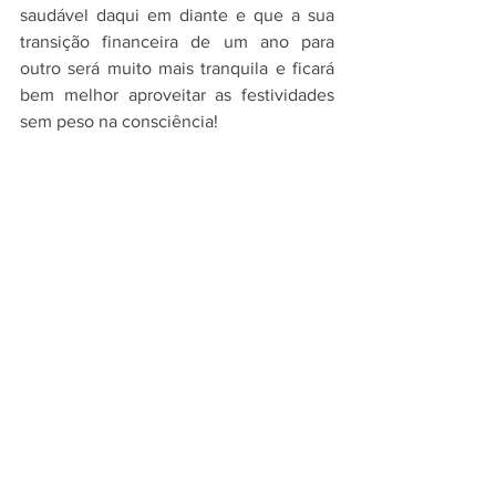
saudável daqui em diante e que a sua 
transição financeira de um ano para 
outro será muito mais tranquila e ficará 
bem melhor aproveitar as festividades 
sem peso na consciência!
Esperamos que você tenha gostado das 
nossas dicas!
Atenciosamente,
Equipe do Box Financeiro