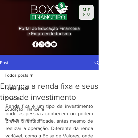
ME
NU
Portal de Educação Financeira
e Empreendedorismo
Post
Todos posts
Entenda a renda fixa e seus
Todos posts
tipos de investimento
Dia a dia
Renda fixa é um tipo de investimento 
Educação Financeira
onde as pessoas conhecem ou podem 
Empreendedorismo
prever a rentabilidade, antes mesmo de 
realizar a operação. Diferente da renda 
variável, como a Bolsa de Valores, onde 